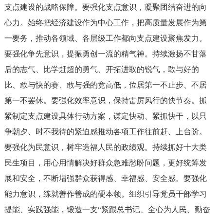
支点建设的战略保障。要强化支点意识，凝聚团结奋进的向
心力。始终把经济建设作为中心工作，把高质量发展作为第
一要务，推动各领域、各层级工作都向支点建设聚焦发力。
要强化争先意识，提振勇创一流的精气神。持续激扬不甘落
后的志气、比学赶超的勇气、开拓进取的锐气，敢与好的
比、敢与快的赛、敢与强的竞高低，位居第一不止步、不居
第一不罢休。要强化效率意识，保持雷厉风行的快节奏。抓
紧制定支点建设具体行动方案，谋定快动、紧抓快干，以只
争朝夕、时不我待的紧迫感推动各项工作往前赶、上台阶。
要强化为民意识，树牢造福人民的政绩观。持续抓好十大类
民生项目，用心用情解决好群众急难愁盼问题，更好统筹发
展和安全，不断增强群众获得感、幸福感、安全感。要强化
能力意识，练就善作善成的硬本领。组织引导党员干部学习
提能、实践强能，锻造一支“紧跟总书记、全心为人民、勤奋