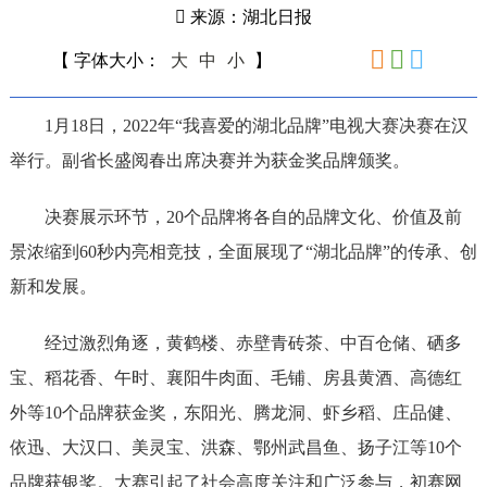
来源：湖北日报
【 字体大小：
大
中
小
】
1月18日，2022年“我喜爱的湖北品牌”电视大赛决赛在汉
举行。副省长盛阅春出席决赛并为获金奖品牌颁奖。
决赛展示环节，20个品牌将各自的品牌文化、价值及前
景浓缩到60秒内亮相竞技，全面展现了“湖北品牌”的传承、创
新和发展。
经过激烈角逐，黄鹤楼、赤壁青砖茶、中百仓储、硒多
宝、稻花香、午时、襄阳牛肉面、毛铺、房县黄酒、高德红
外等10个品牌获金奖，东阳光、腾龙洞、虾乡稻、庄品健、
依迅、大汉口、美灵宝、洪森、鄂州武昌鱼、扬子江等10个
品牌获银奖。大赛引起了社会高度关注和广泛参与，初赛网